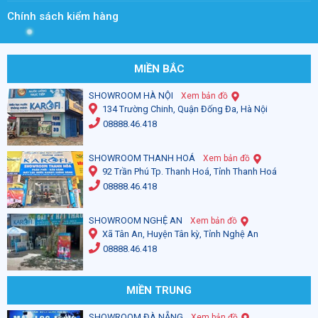
Chính sách kiểm hàng
MIỀN BẮC
SHOWROOM HÀ NỘI
Xem bản đồ
134 Trường Chinh, Quận Đống Đa, Hà Nội
08888.46.418
SHOWROOM THANH HOÁ
Xem bản đồ
92 Trần Phú Tp. Thanh Hoá, Tỉnh Thanh Hoá
08888.46.418
SHOWROOM NGHỆ AN
Xem bản đồ
Xã Tân An, Huyện Tân kỳ, Tỉnh Nghệ An
08888.46.418
MIỀN TRUNG
SHOWROOM ĐÀ NẴNG
Xem bản đồ