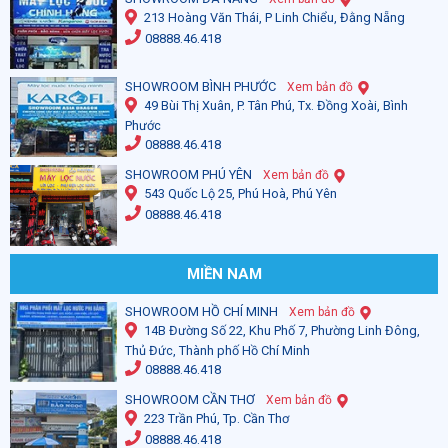
213 Hoàng Văn Thái, P Linh Chiểu, Đằng Nẵng
08888.46.418
SHOWROOM BÌNH PHƯỚC
Xem bản đồ
49 Bùi Thị Xuân, P. Tân Phú, Tx. Đồng Xoài, Bình
Phước
08888.46.418
SHOWROOM PHÚ YÊN
Xem bản đồ
543 Quốc Lộ 25, Phú Hoà, Phú Yên
08888.46.418
MIỀN NAM
SHOWROOM HỒ CHÍ MINH
Xem bản đồ
14B Đường Số 22, Khu Phố 7, Phường Linh Đông,
Thủ Đức, Thành phố Hồ Chí Minh
08888.46.418
SHOWROOM CẦN THƠ
Xem bản đồ
223 Trần Phú, Tp. Cần Thơ
08888.46.418