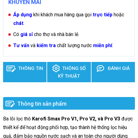
KHUYẾN MÃI
Áp dụng
khi khách mua hàng qua gọi
trực tiếp
hoặc
chát
.
Có
giá sỉ
cho thợ và nhà bán lẻ.
Tư vấn
và
kiểm tra
chất lượng nước
miễn phí
.
THÔNG TIN
THÔNG SỐ
ĐÁNH GIÁ
KỸ THUẬT
Thông tin sản phẩm
Ba lõi lọc thô
Karofi Smax Pro V1, Pro V2, và Pro V3
được
thiết kế để hoạt động phối hợp, tạo thành hệ thống lọc hiệu
quả, đảm bảo nguồn nước sạch và an toàn cho người dùng.