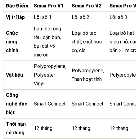
Đặc Điểm
Smax Pro V1
Smax Pro V2
Smax Pro V
Vị trí lắp
Lõi số 1
Lõi số 2
Lõi số 3
Loại bỏ rong
Chức
Loại bỏ tạp
Loại bỏ hạt
rêu, cặn bẩn,
năng
chất, chất hữu
siêu nhỏ, cặn
bụi cát >5
chính
cơ, clo
bẩn >1 micro
micron
Polypropylene,
Polypropylene,
Vật liệu
Polyester-
Polypropylen
Than hoạt tính
Vinyl
Công
nghệ đặc
Smart Connect
Smart Connect
Smart Connec
biệt
Thời hạn
12 tháng
12 tháng
12 tháng
sử dụng