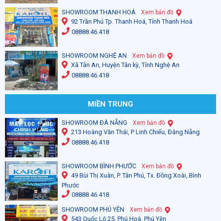
SHOWROOM THANH HOÁ
Xem bản đồ
92 Trần Phú Tp. Thanh Hoá, Tỉnh Thanh Hoá
08888.46.418
SHOWROOM NGHỆ AN
Xem bản đồ
Xã Tân An, Huyện Tân kỳ, Tỉnh Nghệ An
08888.46.418
MIỀN TRUNG
SHOWROOM ĐÀ NẴNG
Xem bản đồ
213 Hoàng Văn Thái, P Linh Chiểu, Đằng Nẵng
08888.46.418
SHOWROOM BÌNH PHƯỚC
Xem bản đồ
49 Bùi Thị Xuân, P. Tân Phú, Tx. Đồng Xoài, Bình
Phước
08888.46.418
SHOWROOM PHÚ YÊN
Xem bản đồ
543 Quốc Lộ 25, Phú Hoà, Phú Yên