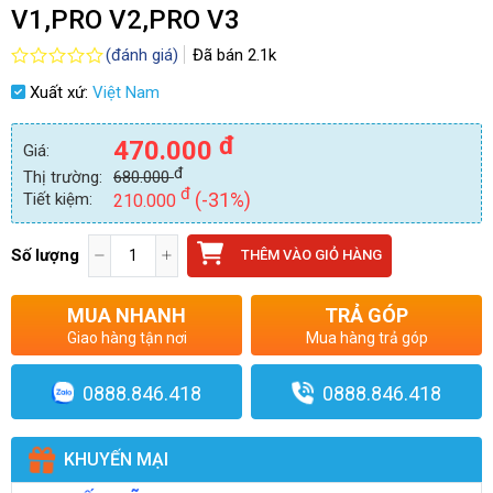
V1,PRO V2,PRO V3
(đánh giá)
Đã bán
2.1k
Được
Xuất xứ:
Việt Nam
xếp
hạng
0.0
đ
470.000
Giá:
5
sao
đ
Thị trường:
680.000
đ
(-31%)
Tiết kiệm:
210.000
Số lượng
THÊM VÀO GIỎ HÀNG
MUA NHANH
TRẢ GÓP
Giao hàng tận nơi
Mua hàng trả góp
0888.846.418
0888.846.418
KHUYẾN MẠI