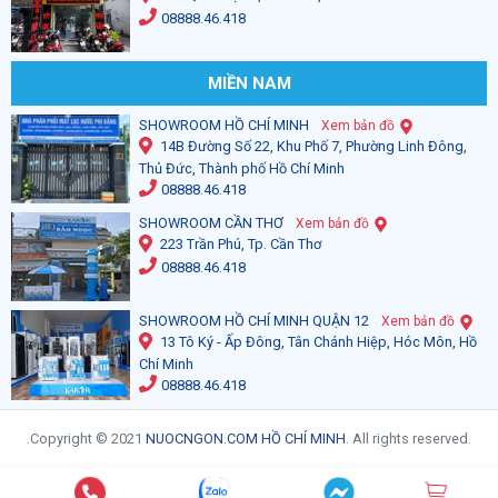
08888.46.418
MIỀN NAM
SHOWROOM HỒ CHÍ MINH
Xem bản đồ
14B Đường Số 22, Khu Phố 7, Phường Linh Đông,
Thủ Đức, Thành phố Hồ Chí Minh
08888.46.418
SHOWROOM CẦN THƠ
Xem bản đồ
223 Trần Phú, Tp. Cần Thơ
08888.46.418
SHOWROOM HỒ CHÍ MINH QUẬN 12
Xem bản đồ
13 Tô Ký - Ấp Đông, Tân Chánh Hiệp, Hóc Môn, Hồ
Chí Minh
08888.46.418
.Copyright © 2021
NUOCNGON.COM HỒ CHÍ MINH
. All rights reserved.
Sản phẩm Máy lọc nước Karofi Chính Hãng , Linh kiện máy lọc