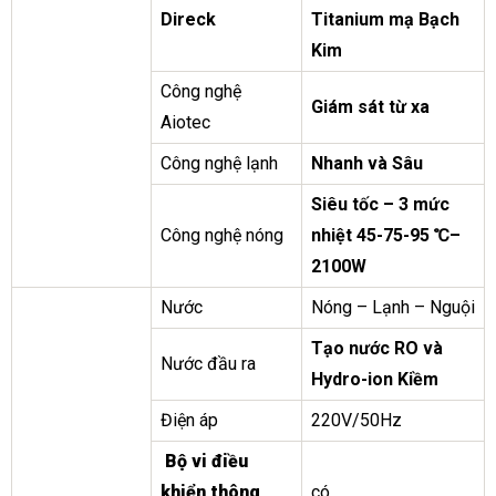
Direck
Titanium mạ Bạch
Kim
Công nghệ
Giám sát từ xa
Aiotec
Công nghệ lạnh
Nhanh và Sâu
Siêu tốc – 3 mức
Công nghệ nóng
nhiệt 45-75-95 ℃–
2100W
Nước
Nóng – Lạnh – Nguội
Tạo nước RO và
Nước đầu ra
Hydro-ion Kiềm
Điện áp
220V/50Hz
Bộ vi điều
khiển thông
có