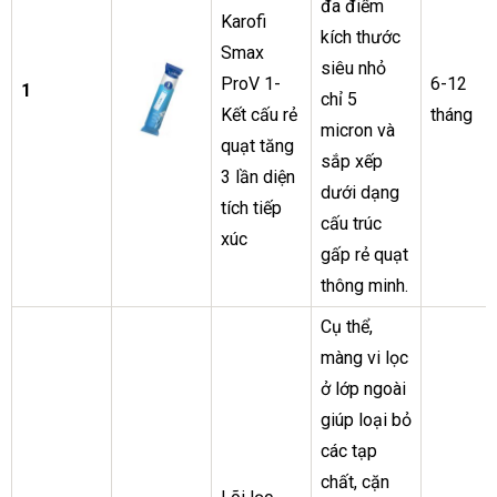
đa điểm
Karofi
kích thước
Smax
siêu nhỏ
ProV 1-
6-12
1
chỉ 5
Kết cấu rẻ
tháng
micron và
quạt tăng
sắp xếp
3 lần diện
dưới dạng
tích tiếp
cấu trúc
xúc
gấp rẻ quạt
thông minh.
Cụ thể,
màng vi lọc
ở lớp ngoài
giúp loại bỏ
các tạp
chất, cặn