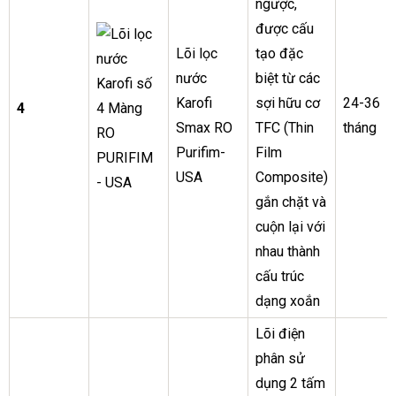
ngược,
được cấu
Lõi lọc
tạo đặc
nước
biệt từ các
Karofi
sợi hữu cơ
24-36
4
Smax RO
TFC (Thin
tháng
Purifim-
Film
USA
Composite)
gắn chặt và
cuộn lại với
nhau thành
cấu trúc
dạng xoắn
Lõi điện
phân sử
dụng 2 tấm