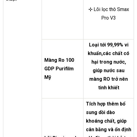
⊹
Lõi lọc thô Smax
Pro V3
Loại tới 99,99% vi
khuẩn,các chất có
Màng Ro 100
hại trong nước,
GDP Purifilm
giúp nước sau
Mỹ
màng RO trở nên
tinh khiết
Tích hợp thêm bổ
sung dồi dào
khoáng chất, giúp
cân bằng và ổn định