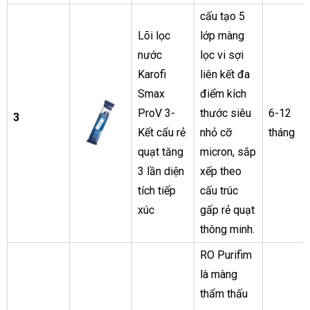
cấu tạo 5
Lõi lọc
lớp màng
nước
lọc vi sợi
Karofi
liên kết đa
Smax
điểm kích
ProV 3-
thước siêu
6-12
3
Kết cấu rẻ
nhỏ cỡ
tháng
quạt tăng
micron, sắp
3 lần diện
xếp theo
tích tiếp
cấu trúc
xúc
gấp rẻ quạt
thông minh.
RO Purifim
là màng
thẩm thấu