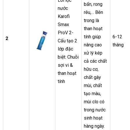
Lõi lọc
bẩn, rong
nước
rêu,… Bên
Karofi
trong là
Smax
than hoạt
ProV 2-
tính giúp
6-12
2
Cấu tạo 2
nâng cao
tháng
lớp đặc
xử lý kép
biệt: Chuỗi
cả các chất
sợi vi &
hữu cơ,
than hoạt
chất gây
tính
mùi, chất
tạo màu,
mùi clo có
trong nước
sinh hoạt
hàng ngày.