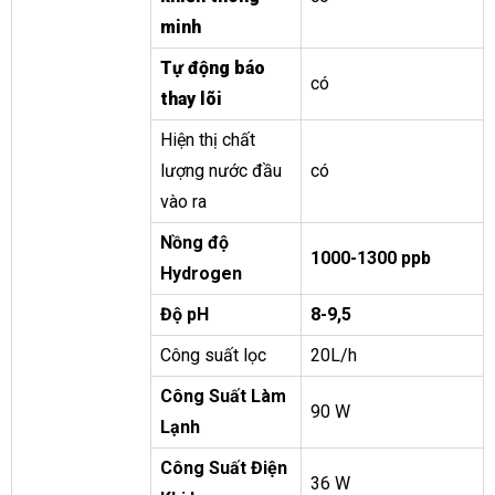
minh
Tự động báo
có
thay lõi
Hiện thị chất
lượng nước đầu
có
vào ra
Nồng độ
1000-1300 ppb
Hydrogen
Độ pH
8-9,5
Công suất lọc
20L/h
Công Suất Làm
90 W
Lạnh
Công Suất Điện
36 W