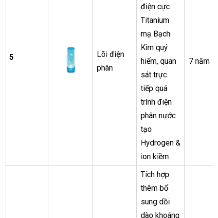
điện cực
Titanium
mạ Bạch
Kim quý
Lõi điện
5
hiếm, quan
7 năm
phân
sát trực
tiếp quá
trình điện
phân nước
tạo
Hydrogen &
ion kiềm
Tích hợp
thêm bổ
sung dồi
dào khoáng