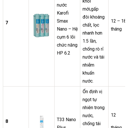
khối
nước
mới,gấp
Karofi
đôi khoáng
Smax
12 – 18
7
chất, lọc
Nano – Hệ
tháng
nhanh hơn
cụm 6 lõi
1.5 lần,
chức năng
chống rò rỉ
HP 6.2
nước và tái
nhiễm
khuẩn
nước.
Ổn định vị
ngọt tự
nhiên trong
12
nước,
T33 Nano
8
chống tái
Plus
tháng