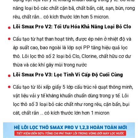
năng loại bỏ các chất cặn bã, chất bẩn, cát, sạn, bùn, rong
rêu, chất rắn… có kích thước lớn hơn 5 micron.
Lõi Smax Pro V2: Tối Ưu Hóa Khả Năng Loại Bỏ Clo
Cấu tạo từ hạt than hoạt tính, được ép nén ở nhiệt độ và
áp suất cao, bao ngoài là lớp sợi PP tăng hiệu quả lọc
thô. Lõi lọc thô số 2 loại bỏ Clo, Clorine, chất hữu cơ dư
thừa và các khí gây mùi trong nước
Lõi Smax Pro V3: Lọc Tinh Vi Cấp Độ Cuối Cùng
Cấu tạo từ lõi xếp giấy 5 lớp cấu trúc rẻ quạt thông minh,
vật liệu vải y tế kháng khuẩn chuẩn dùng trong y tế. Lõi
lọc thô số 3 loại bỏ các chất như rong rêu, cặn bẩn, bụi
cát, chất rắn … có kích thước lớn hơn 1 micron