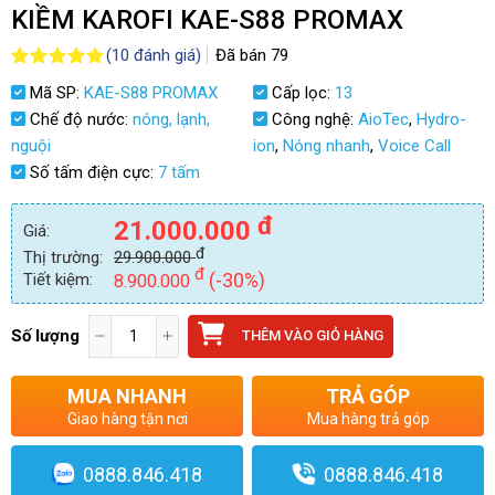
KIỀM KAROFI KAE-S88 PROMAX
(
10
đánh giá)
Đã bán
79
5.0
10
trên 5
Mã SP:
KAE-S88 PROMAX
Cấp lọc:
13
dựa trên
đánh giá
Chế độ nước:
nóng, lạnh,
Công nghệ:
AioTec
,
Hydro-
nguội
ion
,
Nóng nhanh
,
Voice Call
Số tấm điện cực:
7 tấm
đ
21.000.000
Giá:
đ
Thị trường:
29.900.000
đ
(-30%)
Tiết kiệm:
8.900.000
Số lượng
THÊM VÀO GIỎ HÀNG
MUA NHANH
TRẢ GÓP
Giao hàng tận nơi
Mua hàng trả góp
0888.846.418
0888.846.418