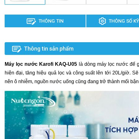
THÔNG TIN
THÔNG SỐ KỸ
Thông tin sản phẩm
Máy lọc nước Karofi KAQ-U05
là dòng máy lọc nước để g
hiện đại, tăng hiệu quả lọc và công suất lên tới 20L/giờ. 
nên ô nhiễm, nguồn nước uống cũng đang trở thành mối bận