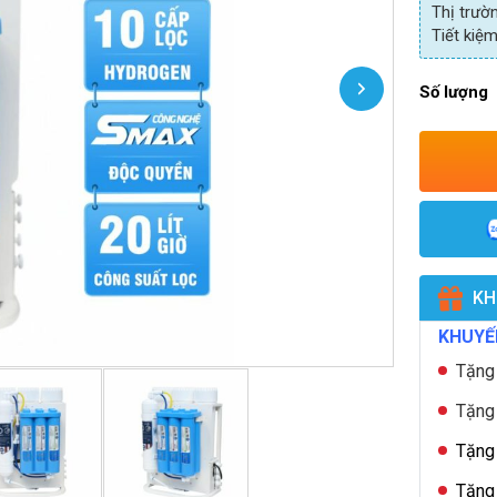
Thị trườ
Tiết kiệm
Số lượng
KH
KHUYẾ
Tặng 
Tặn
Tặng
Tặn