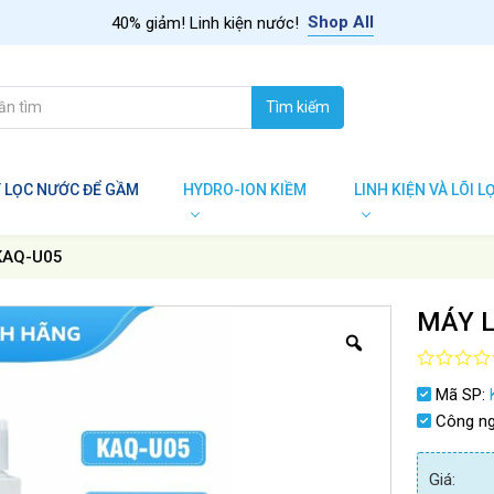
Shop All
40% giảm! Linh kiện nước!
Tìm kiếm
 LỌC NƯỚC ĐỂ GẦM
HYDRO-ION KIỀM
LINH KIỆN VÀ LÕI L
 KAQ-U05
MÁY L
Được
Mã SP:
xếp
hạng
Công n
0.0
5
sao
Giá: