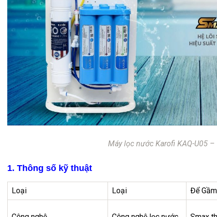
Máy lọc nước Karofi KAQ-U05 –
1. Thông số kỹ thuật
Loại
Loại
Để Gầm
Công nghệ
Công nghệ lọc nước
Smax th