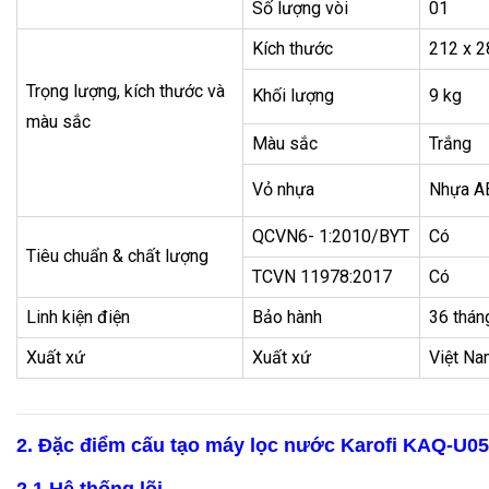
Số lượng vòi
01
Kích thước
212 x 2
Trọng lượng, kích thước và
Khối lượng
9 kg
màu sắc
Màu sắc
Trắng
Vỏ nhựa
Nhựa AB
QCVN6- 1:2010/BYT
Có
Tiêu chuẩn & chất lượng
TCVN 11978:2017
Có
Linh kiện điện
Bảo hành
36 thán
Xuất xứ
Xuất xứ
Việt N
2. Đặc điểm cấu tạo máy lọc nước Karofi KAQ-U0
2.1 Hệ thống lõi