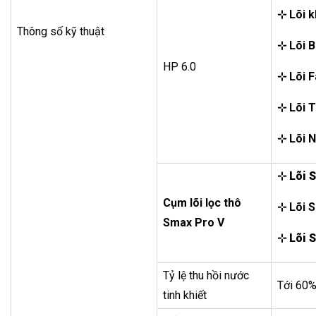
⊹ Lõi 
Thông số kỹ thuật
⊹ Lõi 
HP 6.0
⊹ Lõi F
⊹ Lõi 
⊹ Lõi N
⊹ Lõi S
Cụm lõi lọc thô
⊹
Lõi 
Smax Pro V
⊹ Lõi S
Tỷ lệ thu hồi nước
Tới 60
tinh khiết