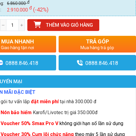
đ
ng:
6.860.000
đ
(-42%)
:
2.910.000
THÊM VÀO GIỎ HÀNG
MUA NHANH
TRẢ GÓP
Giao hàng tận nơi
Mua hàng trả góp
0888.846.418
0888.846.418
UYẾN MẠI
N MÃI ĐẶC BIỆT
gói tư vấn lắp
đặt miễn phí
tại nhà 300.000 đ
g
N
ón bảo hiểm
Karofi/Livotec trị giá 350.000đ
Voucher 50% Smax Pro V
không giới hạn số lần sử dụng
g
Voucher 30% Cụm lõi chức năng
theo máy 5 lần sử dụng