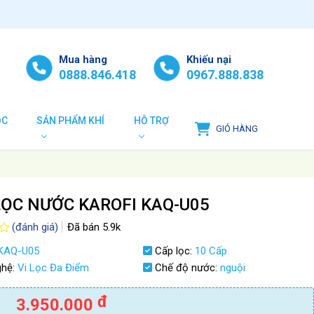
Mua hàng
Khiếu nại
0888.846.418
0967.888.838
ỌC
SẢN PHẨM KHÍ
HỖ TRỢ
GIỎ HÀNG
ỌC NƯỚC KAROFI KAQ-U05
(đánh giá)
Đã bán
5.9k
KAQ-U05
Cấp lọc:
10 Cấp
ghệ:
Vi Lọc Đa Điểm
Chế độ nước:
nguội
đ
3.950.000