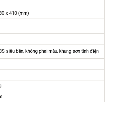
80 x 410 (mm)
S siêu bền, không phai màu, khung sơn tĩnh điện
g
am
5