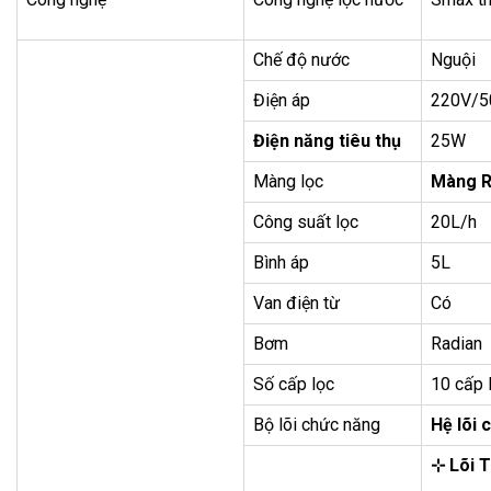
Chế độ nước
Nguội
Điện áp
220V/5
Điện năng tiêu thụ
25W
Màng lọc
Màng R
Công suất lọc
20L/h
Bình áp
5L
Van điện từ
Có
Bơm
Radian
Số cấp lọc
10 cấp 
Bộ lõi chức năng
Hệ lõi 
⊹
Lõi 