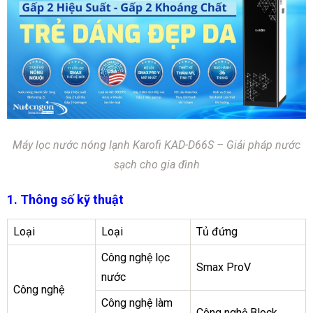
Máy lọc nước nóng lạnh Karofi KAD-D66S – Giải pháp nước
sạch cho gia đình
1. Thông số kỹ thuật
Loại
Loại
Tủ đứng
Công nghệ lọc
Smax ProV
nước
Công nghệ
Công nghệ làm
Công nghệ Block