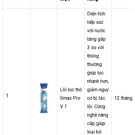
Diện tích
tiếp xúc
với nước
tăng gấp
3 so với
thông
thường
giúp lọc
nhanh hơn,
Lõi lọc thô
giảm nguy
1
Smax Pro
cơ bị tắc
12 tháng
V 1
lõi. Công
nghệ nâng
cấp giúp
loại bỏ