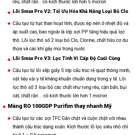
rêu, chất rắn… có kích thước lớn hơn 5 micron.
Lõi Smax Pro V2: Tối Ưu Hóa Khả Năng Loại Bỏ Clo
Cấu tạo từ hạt than hoạt tính, được ép nén ở nhiệt độ và
áp suất cao, bao ngoài là lớp sợi PP tăng hiệu quả lọc
thô. Lõi lọc thô số 2 loại bỏ Clo, Clorine, chất hữu cơ dư
thừa và các khí gây mùi trong nước
Lõi Smax Pro V3: Lọc Tinh Vi Cấp Độ Cuối Cùng
Cấu tạo từ lõi xếp giấy 5 lớp cấu trúc rẻ quạt thông minh,
vật liệu vải y tế kháng khuẩn chuẩn dùng trong y tế. Lõi
lọc thô số 3 loại bỏ các chất như rong rêu, cặn bẩn, bụi
cát, chất rắn … có kích thước lớn hơn 1 micron
Màng RO 100GDP Purifim thay nhanh Mỹ
Cấu tạo từ các sợi TFC Gắn chặt và cuộn chặt với nhau
thành cấu trúc dạng xoắn. Kích thước lỗ lọc siêu nhỏ chỉ