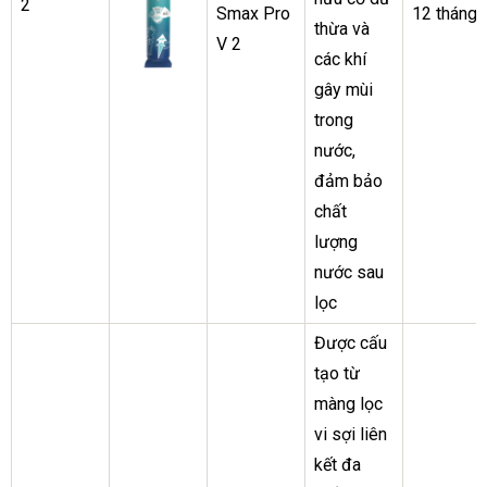
2
Smax Pro
12 tháng
thừa và
V 2
các khí
gây mùi
trong
nước,
đảm bảo
chất
lượng
nước sau
lọc
Được cấu
tạo từ
màng lọc
vi sợi liên
kết đa