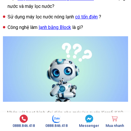
nước và máy lọc nước?
Sử dụng máy lọc nước nóng lạnh
có tốn điện
?
Công nghệ làm
lạnh bằng Block
là gì?
Nhân vật hoạt hình đại diện cho máy lọc nước Karofi KAD-
D66S
0888.846.418
0888.846.418
Messenger
Mua nhanh