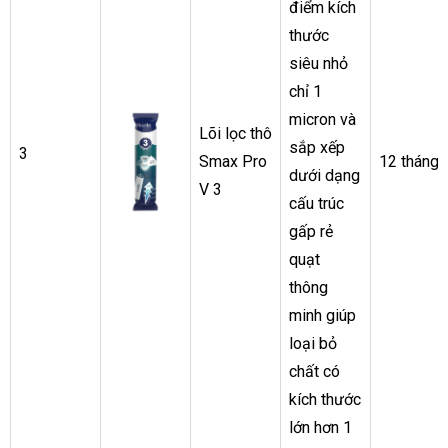
điểm kích
thước
siêu nhỏ
chỉ 1
micron và
Lõi lọc thô
sắp xếp
3
Smax Pro
12 tháng
dưới dạng
V 3
cấu trúc
gấp rẻ
quạt
thông
minh giúp
loại bỏ
chất có
kích thước
lớn hơn 1