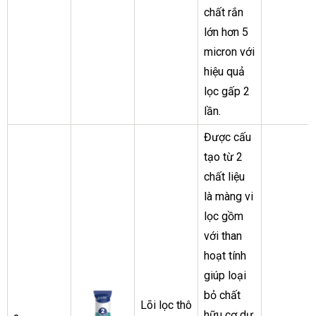
chất rắn
lớn hơn 5
micron với
hiệu quả
lọc gấp 2
lần.
Được cấu
tạo từ 2
chất liệu
là màng vi
lọc gồm
với than
hoạt tính
giúp loại
bỏ chất
Lõi lọc thô
hữu cơ dư