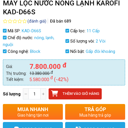
MÁY LỌC NƯỚC NÓNG LẠNH KAROFI
KAD-D66S
(đánh giá)
Đã bán
689
Được
Mã SP:
KAD-D66S
Cấp lọc:
11 Cấp
xếp
hạng
Chế độ nước:
nóng, lạnh,
Số lượng vòi:
2 Vòi
0.0
nguội
5
sao
Công nghệ:
Block
Nổi bật:
Gấp đôi khoáng
đ
7.800.000
Giá:
đ
Thị trường:
13.380.000
đ
(-42%)
Tiết kiệm:
5.580.000
Số lượng
THÊM VÀO GIỎ HÀNG
MUA NHANH
TRẢ GÓP
Giao hàng tận nơi
Mua hàng trả góp